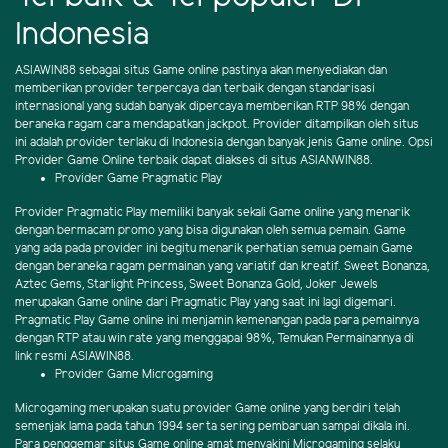
Indonesia
ASIAWIN88 sebagai situs Game online pastinya akan menyediakan dan
memberikan provider terpercaya dan terbaik dengan standarisasi
internasional yang sudah banyak dipercaya memberikan RTP 98% dengan
beraneka ragam cara mendapatkan jackpot. Provider ditampilkan oleh situs
ini adalah provider terlaku di Indonesia dengan banyak jenis Game online. Opsi
Provider Game Online terbaik dapat diakses di situs ASIANWIN88.
Provider Game Pragmatic Play
Provider Pragmatic Play memiliki banyak sekali Game online yang menarik
dengan bermacam promo yang bisa digunakan oleh semua pemain. Game
yang ada pada provider ini begitu menarik perhatian semua pemain Game
dengan beraneka ragam permainan yang variatif dan kreatif. Sweet Bonanza,
Aztec Gems, Starlight Princess, Sweet Bonanza Gold, Joker Jewels
merupakan Game online dari Pragmatic Play yang saat ini lagi digemari.
Pragmatic Play Game online ini menjamin kemenangan pada para pemainnya
dengan RTP atau win rate yang menggapai 98%, Temukan Permainannya di
link resmi ASIAWIN88.
Provider Game Microgaming
Microgaming merupakan suatu provider Game online yang berdiri telah
semenjak lama pada tahun 1994 serta sering pembaruan sampai dikala ini.
Para penggemar situs Game online amat menyakini Microgaming selaku