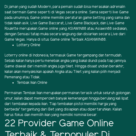
Di jaman yang sudah Modern, para pemain sudah bisa merasakan adrenalin
saat bermain Game seperti di Vegas secara online. Sama seperti live Game
pada umumnya, Game online memiliki peraturan game betting yang sama dan
tidak kalah asik. Live Game Baccarat, Live Game Blackjack, dan Live Game
Roulette merupakan Game online yang ASIAWIN88 atau Asiawin88 sediakan,
dengan Sensasi tatap muka secara langsung dan disiarkan secara Live dari
Game Vegas. Hanya di situs Game online Terbaik ASIANWIN88.
Lottery Online
Loterry online di Indonesia, termasuk Game tergampang dan termudah.
Sebab kalian hanya perlu menebak angka yang bakal diundi pada tiap jamnya.
Game diawali dari memilih angka juga tiket. Hingga disaat undian berakhir,
kalian akan menyaksikan apakah Angka atau Tiket yang kalian pilih menjadi
Pemenang atau Tidak.
Tembak Ikan Online
Permainan Tembak Ikan merupakan permainan terasik untuk seluruh golongan
umur, kalian dapat memperoleh banyak kemenangan hingga berulang kali lipat
dari tembakan kepada ikan. Tiap tembakan pistol memiliki harga yang
berbeda" tergantung dari Bet yang disiapkan atau dipertaruhkan. Kalian
harus fokus dan memilih ikan yang memiliki nominal besar.
22 Provider Game Online
Terbaik & Terpopuler Di