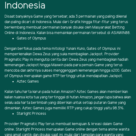
Indonesia
Disaat banyaknya Game yang tersebar, ada 3 permainan yang paling dikenal
dan paling dicari di Indonesia. Mulai dari Grafik hingga fitur-fitur yang terus
berkembang membuat permainan banyak disukai oleh Masyarakat Betting
Online di Indonesia. Kalian bisa memainkan permainan tersebut di ASIAWIN88.
Gates of Olympus
Dengan berfokus pada tema mitologi Yunani Kuno, Gates of Olympus ini
memperkenalkan Dewa Zeus yang suka membagikan Jackpot. Provider
Pragmatic Play ini mengutip cerita dari Dewa Zeus yang membagikan hadiah
kemenangan Jackpot hingga Maxwin pada para pemain Game yang terus
mencoba dan akhirnya sukses menggenggam kemenangan hingga x200. Gates
of Olympus merupakan game RTP tertinggi untuk mendapatkan Jackpot.
Aztec Games
Kalian tahu harta karun pada hutan Amazon? Aztec Games akan memberikan
kalian nuansa kota tua yang tertinggal di hutan Amazon, jangan lupa bahwa akan
selalu ada harta berlimbah yang diberikan untuk setiap putaran Game yang
dimainkan. Aztec Games juga memiliki RTP yang cukup tinggi yaitu 98.3%.
Starlight Princess
Provider Pragmatic Play terus membuat kemajuan & kreasi dalam Game
online. Starlight Princess merupakan Game online dengan tema anime wanita
yang amat cantik dan disukai saat ini, mulai dari tampilan para wanita yang