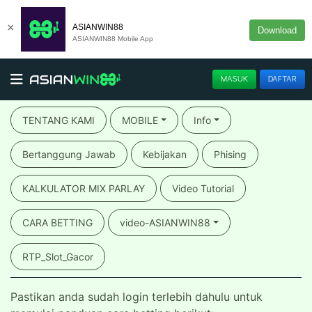
×
ASIANWIN88
Download
ASIANWIN88 Mobile App
MASUK
DAFTAR
TENTANG KAMI
MOBILE
Info
Bertanggung Jawab
Kebijakan
Phising
KALKULATOR MIX PARLAY
Video Tutorial
CARA BETTING
video-ASIANWIN88
RTP_Slot_Gacor
Pastikan anda sudah login terlebih dahulu untuk