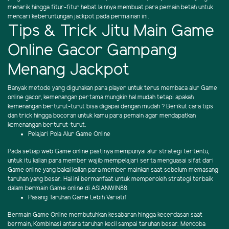
menarik hingga fitur-fitur hebat lainnya membuat para pemain betah untuk
mencari keberuntungan jackpot pada permainan ini.
Tips & Trick Jitu Main Game
Online Gacor Gampang
Menang Jackpot
Banyak metode yang digunakan para player untuk terus membaca alur Game
online gacor, kemenangan pertama mungkin hal mudah tetapi apakah
kemenangan berturut-turut bisa digapai dengan mudah ? Berikut cara tips
dan trick hingga bocoran untuk kamu para pemain agar mendapatkan
kemenangan berturut-turut.
Pelajari Pola Alur Game Online
Pada setiap web Game online pastinya mempunyai alur strategi tertentu,
untuk itu kalian para member wajib mempelajari serta menguasai sifat dari
Game online yang bakal kalian para member mainkan saat sebelum memasang
taruhan yang besar. Hal ini bermanfaat untuk memperoleh strategi terbaik
dalam bermain Game online di ASIANWIN88.
Pasang Taruhan Game Lebih Variatif
Bermain Game Online membutuhkan kesabaran hingga kecerdasan saat
bermain, Kombinasi antara taruhan kecil sampai taruhan besar. Mencoba