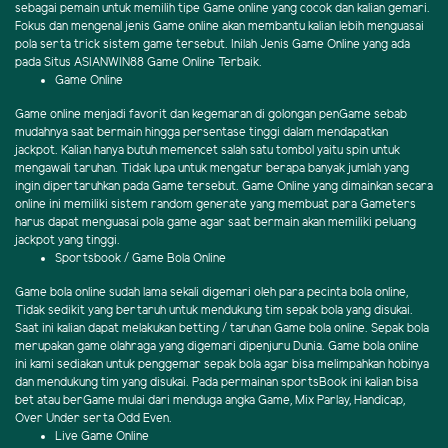
sebagai pemain untuk memilih tipe Game online yang cocok dan kalian gemari.
Fokus dan mengenal jenis Game online akan membantu kalian lebih menguasai
pola serta trick sistem game tersebut. Inilah Jenis Game Online yang ada
pada Situs ASIANWIN88 Game Online Terbaik.
Game Online
Game online menjadi favorit dan kegemaran di golongan penGame sebab
mudahnya saat bermain hingga persentase tinggi dalam mendapatkan
jackpot. Kalian hanya butuh memencet salah satu tombol yaitu spin untuk
mengawali taruhan. Tidak lupa untuk mengatur berapa banyak jumlah yang
ingin dipertaruhkan pada Game tersebut. Game Online yang dimainkan secara
online ini memiliki sistem random generate yang membuat para Gameters
harus dapat menguasai pola game agar saat bermain akan memiliki peluang
jackpot yang tinggi.
Sportsbook / Game Bola Online
Game bola online sudah lama sekali digemari oleh para pecinta bola online,
Tidak sedikit yang bertaruh untuk mendukung tim sepak bola yang disukai.
Saat ini kalian dapat melakukan betting / taruhan Game bola online. Sepak bola
merupakan game olahraga yang digemari dipenjuru Dunia. Game bola online
ini kami sediakan untuk penggemar sepak bola agar bisa melimpahkan hobinya
dan mendukung tim yang disukai. Pada permainan sportsBook ini kalian bisa
bet atau berGame mulai dari menduga angka Game, Mix Parlay, Handicap,
Over Under serta Odd Even.
Live Game Online