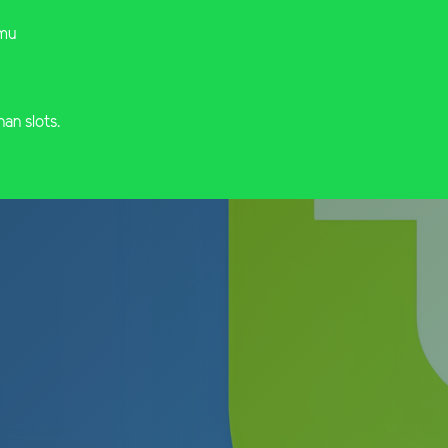
amu
an slots.