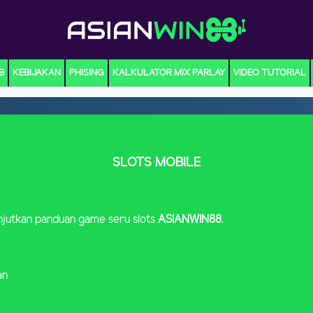
B
KEBIJAKAN
PHISING
KALKULATOR MIX PARLAY
VIDEO TUTORIAL
SLOTS MOBILE
anjutkan panduan game seru slots
ASIANWIN88
.
an