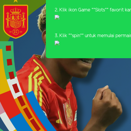
2. Klik ikon Game ""Slots"" favorit k
3. Klik ""spin"" untuk memulai permain