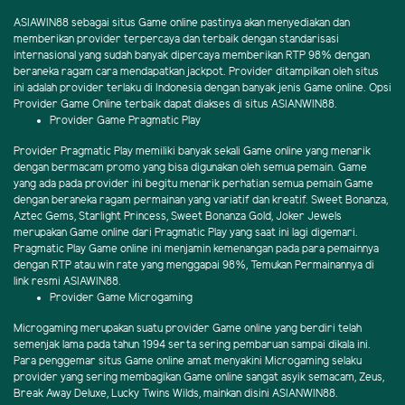
ASIAWIN88 sebagai situs Game online pastinya akan menyediakan dan
memberikan provider terpercaya dan terbaik dengan standarisasi
internasional yang sudah banyak dipercaya memberikan RTP 98% dengan
beraneka ragam cara mendapatkan jackpot. Provider ditampilkan oleh situs
ini adalah provider terlaku di Indonesia dengan banyak jenis Game online. Opsi
Provider Game Online terbaik dapat diakses di situs ASIANWIN88.
Provider Game Pragmatic Play
Provider Pragmatic Play memiliki banyak sekali Game online yang menarik
dengan bermacam promo yang bisa digunakan oleh semua pemain. Game
yang ada pada provider ini begitu menarik perhatian semua pemain Game
dengan beraneka ragam permainan yang variatif dan kreatif. Sweet Bonanza,
Aztec Gems, Starlight Princess, Sweet Bonanza Gold, Joker Jewels
merupakan Game online dari Pragmatic Play yang saat ini lagi digemari.
Pragmatic Play Game online ini menjamin kemenangan pada para pemainnya
dengan RTP atau win rate yang menggapai 98%, Temukan Permainannya di
link resmi ASIAWIN88.
Provider Game Microgaming
Microgaming merupakan suatu provider Game online yang berdiri telah
semenjak lama pada tahun 1994 serta sering pembaruan sampai dikala ini.
Para penggemar situs Game online amat menyakini Microgaming selaku
provider yang sering membagikan Game online sangat asyik semacam, Zeus,
Break Away Deluxe, Lucky Twins Wilds, mainkan disini ASIANWIN88.