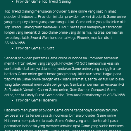
Provider Game Top Trend Gaming
Top Trend Gaming merupakan provider Game online yang saat ini amat
populer di Indonesia. Provider ini ialah provider terkini di pabrik Game online
yang mempunyai kemajuan pasar sangat kilat. Game online yang dilahirkan oleh
Top Trend Gaming telah memakai HTML5 serta pula mempunyai rancangan
konten yang menarik di tiap Game online yang dirilisnya. Ilustrasi permainan
terbaiknya ialah, Sword Warriors serta Mega Phoenix, mainkan disini
ASIANWIN88.
Provider Game PG Soft
Sebagai provider pertama Game online di Indonesia. Provider tersebut
memiliki fitur seluler yang canggih, Provider PG Soft mempunyai keaslian
serta individualitasnya dalam menyediakan Game online yang canggih untuk
bettors Game online garis besar yang menunjukkan alur narasi bagus pada
tiap mesin Game online dengan efek suara dramatis, serta kartun luar biasa
yang tidak sempat menyudahi bergengsi. Gambaran permainan kesukaan PG
Soft adalah, Vampire Charm Game online, Gem Saviour Conquest Game
online, serta Candy Burst Game online, Temukan Permainannya di ASIAWIN88.
Provider Game Habanero
Habanero merupakan provider Game online terpercaya dengan taruhan
terbesar serta terpercaya di Indonesia. Dimana provider Game online
Habanero merupakan salah satu Game Online yang amat terkenal di pasar
permainan Indonesia yang memperkenalkan opsi Game yang sudah berlisensi