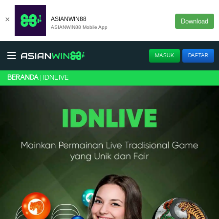
×
ASIANWIN88
Download
ASIANWIN88 Mobile App
MASUK
DAFTAR
IDNLIVE
BERANDA