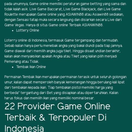
pada umumnya, Game online memiliki peraturan game betting yang sama dan
tidak kalah asik. Live Game Baccarat, Live Game Blackjack, dan Live Game
Roulette merupakan Game online yang ASIAWIN88 atau Asiawin88 sediakan,
dengan Sensasi tatap muka secara langsung dan disiarkan secara Live dari
Game Vegas. Hanya di situs Game online Terbaik ASIANWIN88.
Lottery Online
Loterry online di Indonesia, termasuk Game tergampang dan termudah.
Sebab kalian hanya perlu menebak angka yang bakal diundi pada tiap jamnya.
Game diawali dari memilih angka juga tiket. Hingga disaat undian berakhir,
kalian akan menyaksikan apakah Angka atau Tiket yang kalian pilih menjadi
Pemenang atau Tidak.
Tembak Ikan Online
Permainan Tembak Ikan merupakan permainan terasik untuk seluruh golongan
umur, kalian dapat memperoleh banyak kemenangan hingga berulang kali lipat
dari tembakan kepada ikan. Tiap tembakan pistol memiliki harga yang
berbeda" tergantung dari Bet yang disiapkan atau dipertaruhkan. Kalian
harus fokus dan memilih ikan yang memiliki nominal besar.
22 Provider Game Online
Terbaik & Terpopuler Di
Indonesia