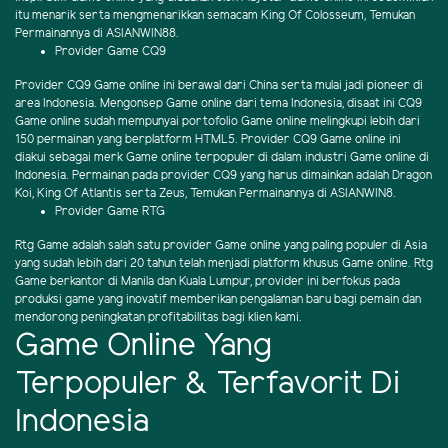
itu menarik serta mengmenarikkan semacam King Of Colosseum, Temukan
Permainannya di ASIANWIN88.
Provider Game CQ9
Provider CQ9 Game online ini berawal dari China serta mulai jadi pioneer di
area Indonesia. Mengonsep Game online dari tema Indonesia, disaat ini CQ9
Game online sudah mempunyai portofolio Game online melingkupi lebih dari
150 permainan yang berplatform HTML5. Provider CQ9 Game online ini
diakui sebagai merk Game online terpopuler di dalam industri Game online di
Indonesia. Permainan pada provider CQ9 yang harus dimainkan adalah Dragon
Koi, King Of Atlantis serta Zeus, Temukan Permainannya di ASIANWIN8.
Provider Game RTG
Rtg Game adalah salah satu provider Game online yang paling populer di Asia
yang sudah lebih dari 20 tahun telah menjadi platform khusus Game online. Rtg
Game berkantor di Manila dan Kuala Lumpur, provider ini berfokus pada
produksi game yang inovatif memberikan pengalaman baru bagi pemain dan
mendorong peningkatan profitabilitas bagi klien kami.
Game Online Yang
Terpopuler & Terfavorit Di
Indonesia