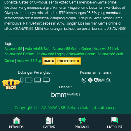
Bonanza, Gates of Olympus, serta Aztec Gems merupakan Game online
kesukaan yang mempunyai grafik menarik juga promo besar lainnya. Gates of
Olympus mempunyai win rate atau RTP kemenangan 98.8% yang membuat
kemenangan terus menuntuk gampang dicapai. Ada pula Game Aztec Gems
mempunyai RTP Default sebesar 97%. Jangan lupa mainkan Game online di
situs ASIANWIN88. Miliki kemenangan jackpot terbesar bersama ASIAWIN88!
Tags:
Asianwin88
|
Asianwin88 Slot
|
Asianwin88 Game Online
|
Asianwin88 Link
|
Asianwin88 Daftar
|
Asianwin88 Login
|
Asianwin88 Gacor
|
Asianwin88 Judi
Online
|
Asianwin88 Rtp
Dukungan Perangkat :
Keamanan Terjamin :
Lisensi :
Copyright © - ASIANWIN88. Seluruh hak cipta dilindungi
BERANDA
DAFTAR
PROMOSI
LIVE CHAT