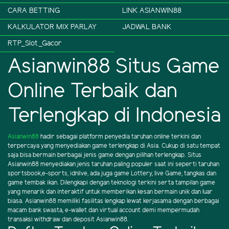
CARA BETTING
LINK ASIANWIN88
KALKULATOR MIX PARLAY
JADWAL BANK
RTP_Slot_Gacor
Asianwin88 Situs Game
Online Terbaik dan
Terlengkap di Indonesia
Asianwin88
hadir sebagai platform penyedia taruhan online terkini dan
terpercaya yang menyediakan game terlengkap di Asia. Cukup di satu tempat
saja bisa bermain berbagai jenis game dengan pilihan terlengkap. Situs
Asianwin88 menyediakan jenis taruhan paling populer saat ini seperti taruhan
sportsbook,e-sports, idnlive, ada juga game Lottery, live Game, tangkas dan
game tembak ikan. Dilengkapi dengan teknologi terkini serta tampilan game
yang menarik dan interaktif untuk memberikan kesan bermain unik dan luar
biasa. Asianwin88 memiliki fasilitas lengkap lewat kerjasama dengan berbagai
macam bank swasta, e-wallet dan virtual account demi mempermudah
transaksi withdraw dan deposit Asianwin88.